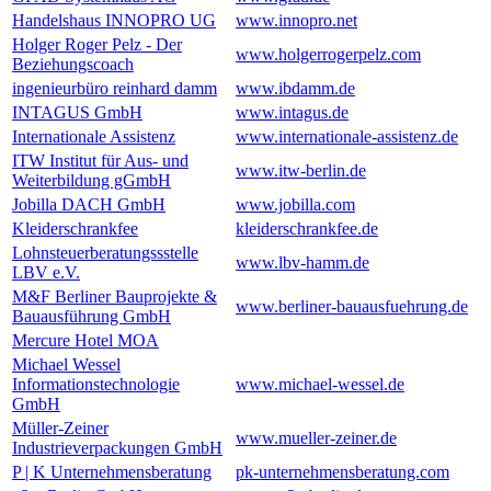
Handelshaus INNOPRO UG
www.innopro.net
Holger Roger Pelz - Der
www.holgerrogerpelz.com
Beziehungscoach
ingenieurbüro reinhard damm
www.ibdamm.de
INTAGUS GmbH
www.intagus.de
Internationale Assistenz
www.internationale-assistenz.de
ITW Institut für Aus- und
www.itw-berlin.de
Weiterbildung gGmbH
Jobilla DACH GmbH
www.jobilla.com
Kleiderschrankfee
kleiderschrankfee.de
Lohnsteuerberatungssstelle
www.lbv-hamm.de
LBV e.V.
M&F Berliner Bauprojekte &
www.berliner-bauausfuehrung.de
Bauausführung GmbH
Mercure Hotel MOA
Michael Wessel
Informationstechnologie
www.michael-wessel.de
GmbH
Müller-Zeiner
www.mueller-zeiner.de
Industrieverpackungen GmbH
P | K Unternehmensberatung
pk-unternehmensberatung.com